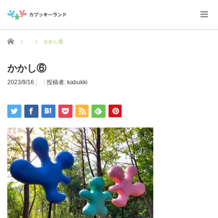
ホーム
かかし⑥
かかし⑥
2023/9/16
投稿者:
kabukki