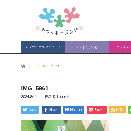
カブッキーランドって？
すくすくひろば
クッキン
ホーム
IMG_5961
IMG_5961
2024/8/11
投稿者:
kabukki
Tweet
Share
Hatena
Pocket
RSS