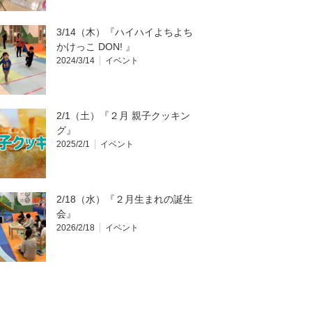
3/14（木）『ハイハイよちよち
かけっこ DON! 』
2024/3/14
イベント
2/1（土）『２月 親子クッキン
グ』
2025/2/1
イベント
2/18（水）『２月生まれの誕生
会』
2026/2/18
イベント