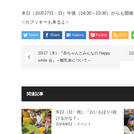
本日（10月27日・日）午後（14:30～15:30）から
✨カブッキーも来るよ✨
Tweet
Share
Hatena
Pocket
RSS
10/17（木）『赤ちゃんとみんなの Happy
1
smile 会』～離乳食について～
関連記事
9/22（日・祝）『おいもほり♪抜
けるかな？』
2024/9/22
イベント