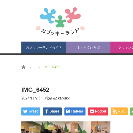
カブッキーランドって？
すくすくひろば
クッキン
ホーム
IMG_6452
IMG_6452
2024/11/2
投稿者:
kabukki
Tweet
Share
Hatena
Pocket
RSS