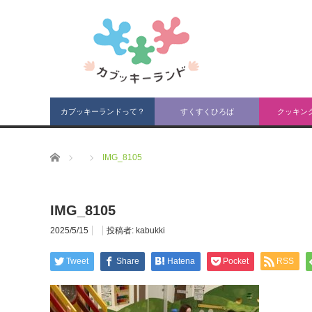
カブッキーランドって？
すくすくひろば
クッキン
ホーム
IMG_8105
IMG_8105
2025/5/15
投稿者:
kabukki
Tweet
Share
Hatena
Pocket
RSS