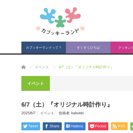
カブッキーランドって？
すくすくひろば
クッキン
ホーム
イベント
6/7（土）『オリジナル時計作り』
イベント
6/7（土）『オリジナル時計作り』
2025/6/7
イベント
投稿者:
kabukki
Tweet
Share
Hatena
Pocket
RSS