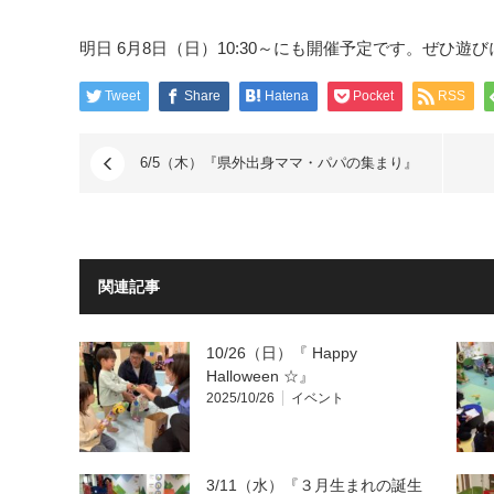
明日 6月8日（日）10:30～にも開催予定です。ぜひ遊び
Tweet
Share
Hatena
Pocket
RSS
6/5（木）『県外出身ママ・パパの集まり』
関連記事
10/26（日）『 Happy
Halloween ☆』
2025/10/26
イベント
3/11（水）『３月生まれの誕生