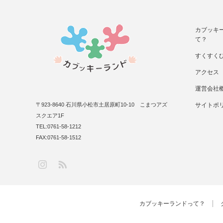
カブッキ
て？
すくすく
アクセス
運営会社
〒923-8640 石川県小松市土居原町10-10 こまつアズ
サイトポ
スクエア1F
TEL:0761-58-1212
FAX:0761-58-1512
RSS
Instagram
カブッキーランドって？