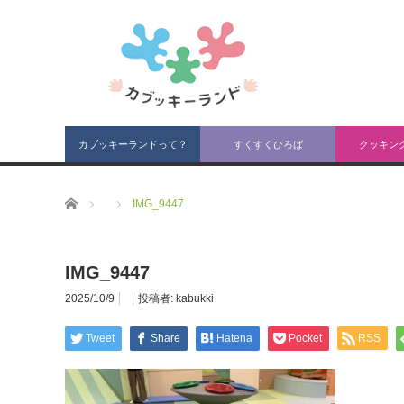
カブッキーランドって？
すくすくひろば
クッキン
ホーム
IMG_9447
IMG_9447
2025/10/9
投稿者:
kabukki
Tweet
Share
Hatena
Pocket
RSS