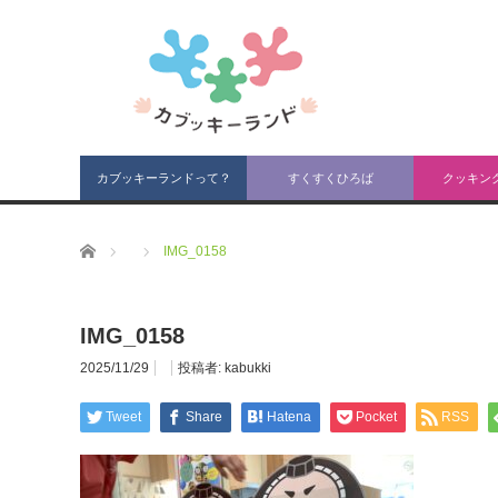
カブッキーランドって？
すくすくひろば
クッキン
ホーム
IMG_0158
IMG_0158
2025/11/29
投稿者:
kabukki
Tweet
Share
Hatena
Pocket
RSS