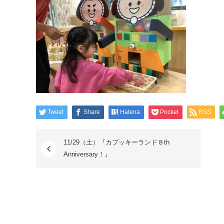
Tweet
Share
Hatena
Pocket
RSS
11/29（土）『カブッキーランド８th
Anniversary！』