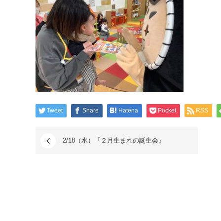
Tweet
Share
Hatena
Pocket
RSS
2/18（水）『２月生まれの誕生会』