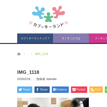
カブッキーランドって？
すくすくひろば
クッキン
ホーム
IMG_1118
IMG_1118
2026/2/18
投稿者:
kabukki
Tweet
Share
Hatena
Pocket
RSS