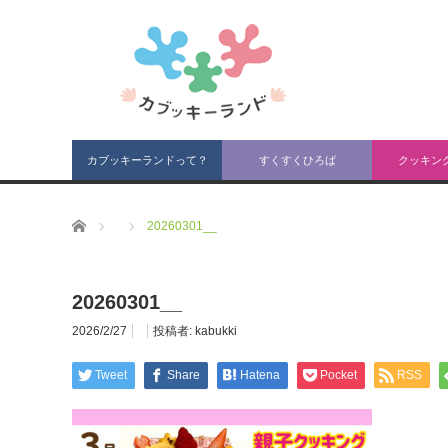
カブッキーランドって？
すくすくひろば
クッキン
ホーム
20260301__
20260301__
2026/2/27
投稿者:
kabukki
Tweet
Share
Hatena
Pocket
RSS