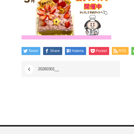
Tweet
Share
Hatena
Pocket
RSS
20260301__