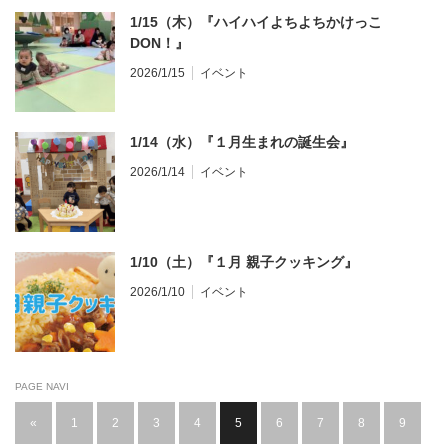
1/15（木）『ハイハイよちよちかけっこ
DON！』
2026/1/15
イベント
1/14（水）『１月生まれの誕生会』
2026/1/14
イベント
1/10（土）『１月 親子クッキング』
2026/1/10
イベント
PAGE NAVI
«
1
2
3
4
5
6
7
8
9